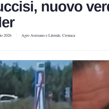
 uccisi, nuovo ver
ler
io 2026
Agro Aversano e Litorale
,
Cronaca