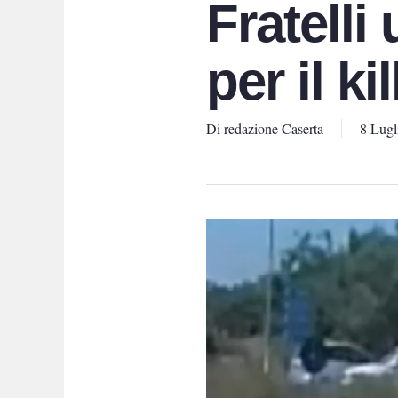
Fratelli
per il kil
Di
redazione Caserta
8 Lugl