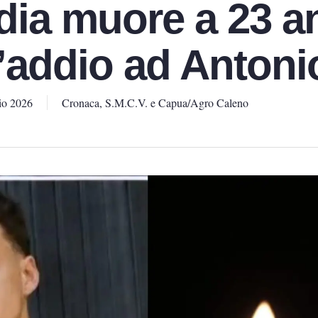
dia muore a 23 an
l’addio ad Antoni
io 2026
Cronaca
,
S.M.C.V. e Capua/Agro Caleno