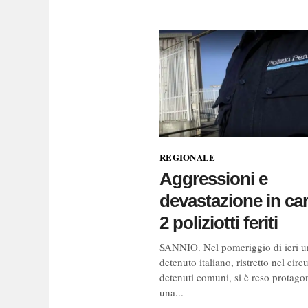
REGIONALE
Aggressioni e
devastazione in car
2 poliziotti feriti
SANNIO. Nel pomeriggio di ieri u
detenuto italiano, ristretto nel circ
detenuti comuni, si è reso protagon
una...