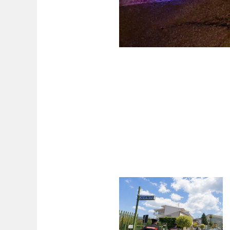
CRONACA
Schiant
Casilin
ribalta
21enne
Mignano Monte Lungo. G