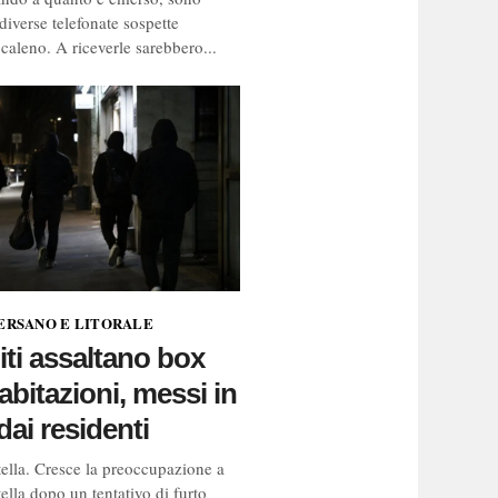
diverse telefonate sospette
caleno. A riceverle sarebbero...
ERSANO E LITORALE
ti assaltano box
 abitazioni, messi in
dai residenti
tella. Cresce la preoccupazione a
ella dopo un tentativo di furto