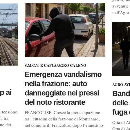
avvenute 
nell’Agro 
S.M.C.V. E CAPUA/AGRO CALENO
Emergenza vandalismo
nella frazione: auto
AGRO AV
p ai
danneggiate nei pressi
Bandi
del noto ristorante
delle
fuga 
 tensione
FRANCOLISE. Cresce la preoccupazione
ia tra
tra i cittadini della frazione di Montanaro,
Orta di A
ne dei...
nel comune di Francolise, dopo l’ennesimo
Orta di At