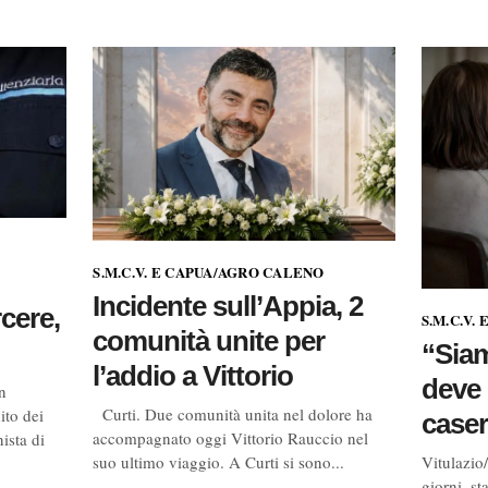
S.M.C.V. E CAPUA/AGRO CALENO
Incidente sull’Appia, 2
cere,
S.M.C.V.
comunità unite per
“Siam
l’addio a Vittorio
deve 
n
Curti. Due comunità unita nel dolore ha
uito dei
caser
accompagnato oggi Vittorio Rauccio nel
ista di
suo ultimo viaggio. A Curti si sono...
Vitulazio
giorni, s