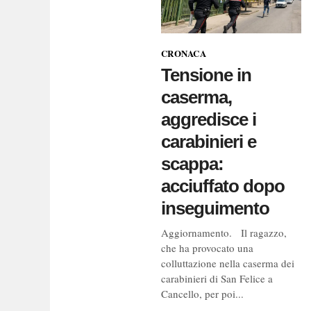
alle ore 22 lungo la via C
comunale di Mignano Mo
CRONACA
Tensione in
caserma,
aggredisce i
carabinieri e
scappa:
acciuffato dopo
inseguimento
Aggiornamento. Il ragazzo,
che ha provocato una
colluttazione nella caserma dei
carabinieri di San Felice a
Cancello, per poi...