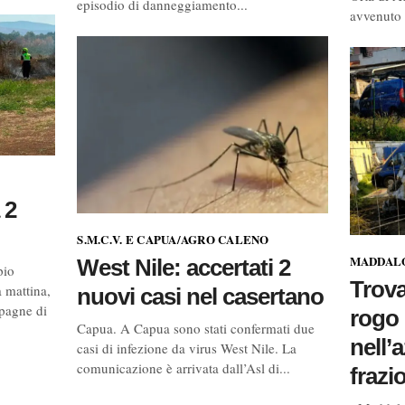
episodio di danneggiamento...
avvenuto n
 2
S.M.C.V. E CAPUA/AGRO CALENO
MADDALO
West Nile: accertati 2
pio
Trova
a mattina,
nuovi casi nel casertano
pagne di
rogo 
Capua. A Capua sono stati confermati due
nell’
casi di infezione da virus West Nile. La
comunicazione è arrivata dall’Asl di...
frazi