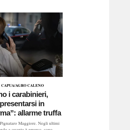
 E CAPUA/AGRO CALENO
o i carabinieri,
presentarsi in
ma”: allarme truffa
/Pignataro Maggiore. Negli ultimi
tando a quanto è emerso, sono