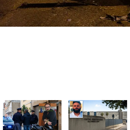
o sulla
a, auto si
: muore
ravissimo incidente stradale