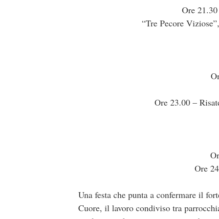
Ore 21.30 
“Tre Pecore Viziose”,
Or
Ore 23.00 – Risat
Or
Ore 24
Una festa che punta a confermare il for
Cuore, il lavoro condiviso tra parrocchi