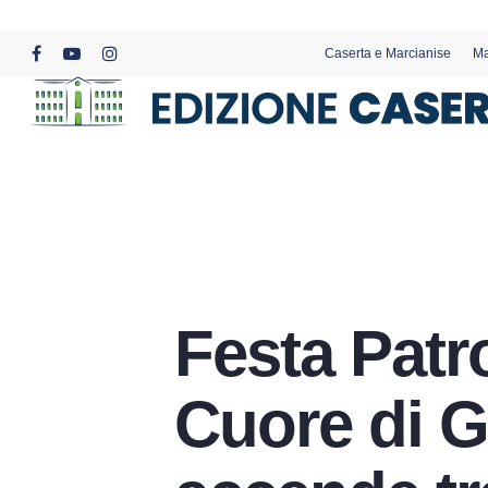
Skip
to
Caserta e Marcianise
Ma
main
facebook
youtube
instagram
content
Festa Patr
Cuore di G