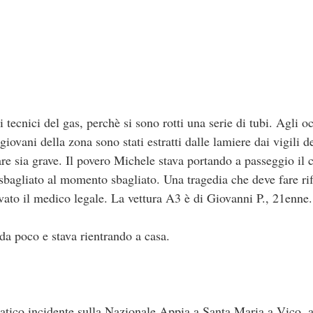
 tecnici del gas, perchè si sono rotti una serie di tubi. Agli o
giovani della zona sono stati estratti dalle lamiere dai vigili d
re sia grave. Il povero Michele stava portando a passeggio il 
 sbagliato al momento sbagliato. Una tragedia che deve fare rif
ivato il medico legale. La vettura A3 è di Giovanni P., 21enne.
da poco e stava rientrando a casa.
ico incidente sulla Nazionale Appia a Santa Maria a Vico, al