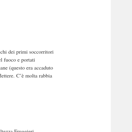
cchi dei primi soccorritori
el fuoco e portati
cane (questo era accaduto
lettere. C’è molta rabbia
tezza Fruggieri.