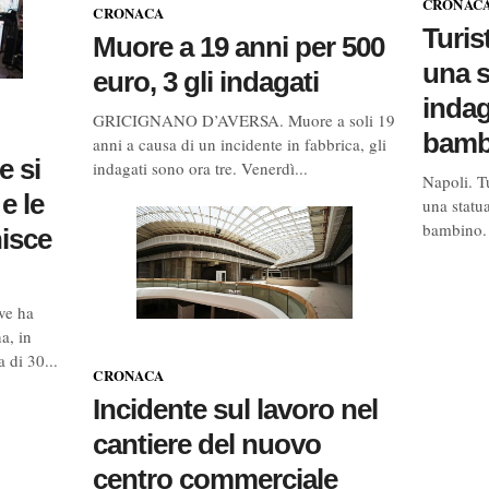
CRONAC
CRONACA
Turis
Muore a 19 anni per 500
una s
euro, 3 gli indagati
indag
GRICIGNANO D’AVERSA. Muore a soli 19
bamb
anni a causa di un incidente in fabbrica, gli
e si
indagati sono ora tre. Venerdì...
Napoli. T
e le
una statua
bambino. 
nisce
ve ha
a, in
 di 30...
CRONACA
Incidente sul lavoro nel
cantiere del nuovo
centro commerciale