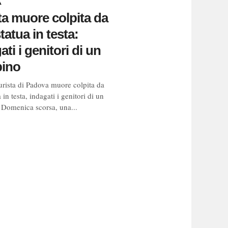
A
ta muore colpita da
tatua in testa:
ati i genitori di un
ino
urista di Padova muore colpita da
 in testa, indagati i genitori di un
Domenica scorsa, una...