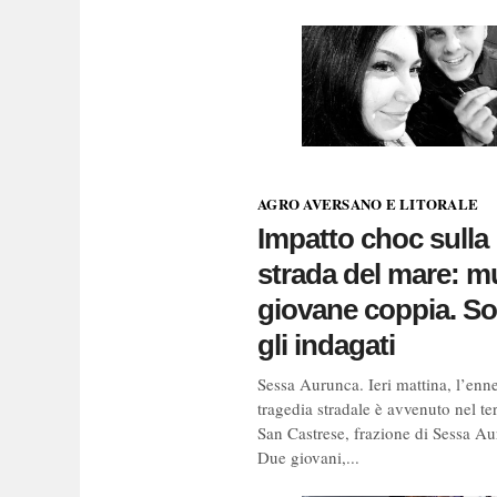
AGRO AVERSANO E LITORALE
Impatto choc sulla
strada del mare: m
giovane coppia. S
gli indagati
Sessa Aurunca. Ieri mattina, l’enn
tragedia stradale è avvenuto nel ter
San Castrese, frazione di Sessa Au
Due giovani,...