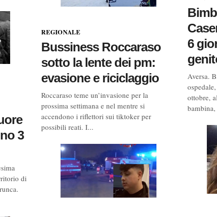
Bimba
Case
REGIONALE
6 gior
Bussiness Roccaraso
genit
sotto la lente dei pm:
evasione e riciclaggio
Aversa. B
ospedale,
Roccaraso teme un’invasione per la
ottobre, a
prossima settimana e nel mentre si
bambina, 
accendono i riflettori sui tiktoker per
uore
possibili reati. I...
ono 3
esima
ritorio di
runca.