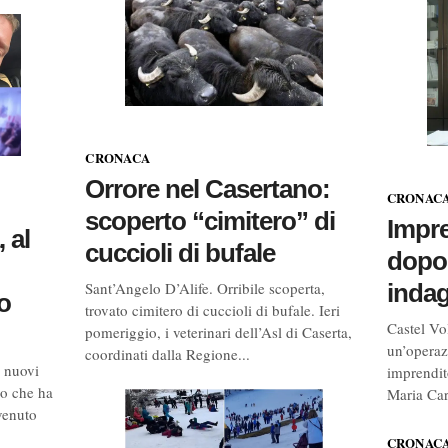
CRONACA
Orrore nel Casertano:
CRONAC
scoperto “cimitero” di
Impr
 al
cuccioli di bufale
dopo
indag
Sant’Angelo D’Alife. Orribile scoperta,
o
trovato cimitero di cuccioli di bufale. Ieri
Castel Vo
pomeriggio, i veterinari dell’Asl di Caserta,
un’operaz
coordinati dalla Regione...
 nuovi
imprendit
io che ha
Maria Carr
venuto
CRONAC