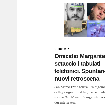
CRONACA
Omicidio Margarita,
setaccio i tabulati
telefonici. Spuntan
nuovi retroscena
San Marco Evangelista. Emergono
dettagli riguardo al tragico omicid
scosso San Marco Evangelista, av
durante la sera...