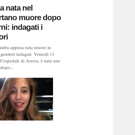
 nata nel
rtano muore dopo
ni: indagati i
ori
imba appena nata muore in
 genitori indagati. Venerdì 11
ll’ospedale di Aversa, è nata una
dopo...