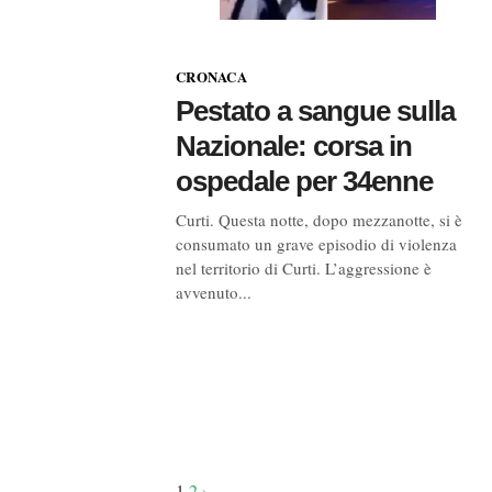
CRONACA
Pestato a sangue sulla
Nazionale: corsa in
ospedale per 34enne
Curti. Questa notte, dopo mezzanotte, si è
consumato un grave episodio di violenza
nel territorio di Curti. L’aggressione è
avvenuto...
Navigazione
1
2
›