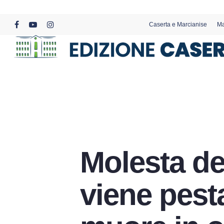
Skip
to
Caserta e Marcianise
Ma
main
facebook
youtube
instagram
content
Molesta de
viene pest