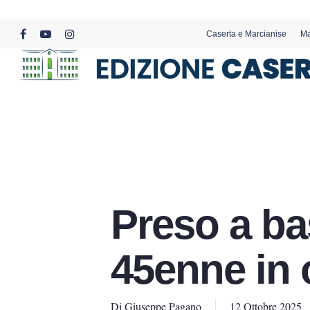
Skip
to
Caserta e Marcianise
Ma
main
facebook
youtube
instagram
content
Preso a ba
45enne in 
Di
Giuseppe Pagano
12 Ottobre 2025