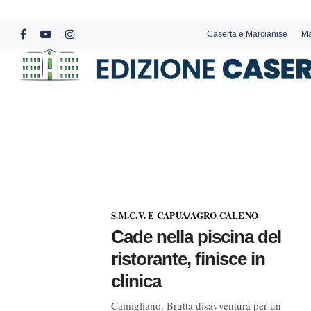
Skip
to
Caserta e Marcianise
Ma
main
facebook
youtube
instagram
content
S.M.C.V. E CAPUA/AGRO CALENO
Cade nella piscina del
ristorante, finisce in
clinica
Camigliano. Brutta disavventura per un