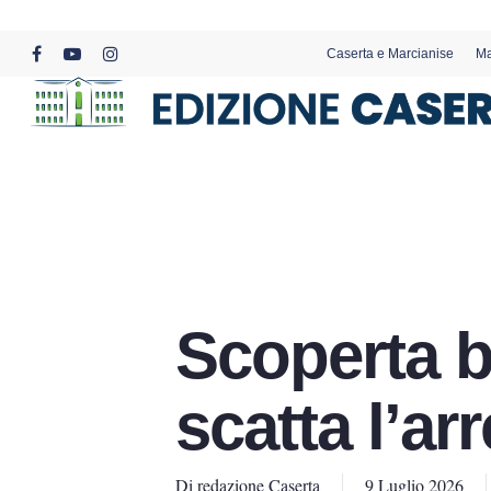
Skip
to
Caserta e Marcianise
Ma
main
facebook
youtube
instagram
content
Scoperta b
scatta l’ar
Di
redazione Caserta
9 Luglio 2026