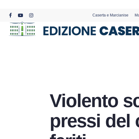
Skip
to
Caserta e Marcianise
Ma
main
facebook
youtube
instagram
content
Violento sc
pressi del 