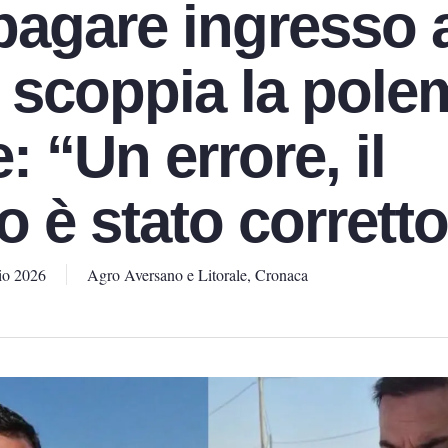
 pagare ingresso 
 scoppia la pole
re: “Un errore, il
o è stato corrett
io 2026
Agro Aversano e Litorale
,
Cronaca