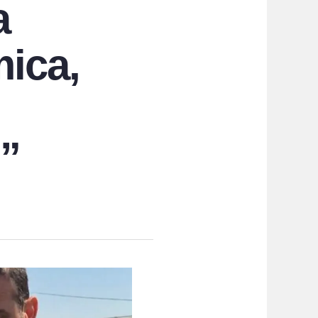
a
mica,
o”