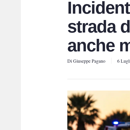
Incident
strada d
anche mo
Di
Giuseppe Pagano
6 Lugl