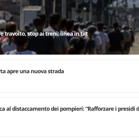
 travolto, stop ai treni: linea in tilt
rta apre una nuova strada
ca al distaccamento dei pompieri: “Rafforzare i presidi d