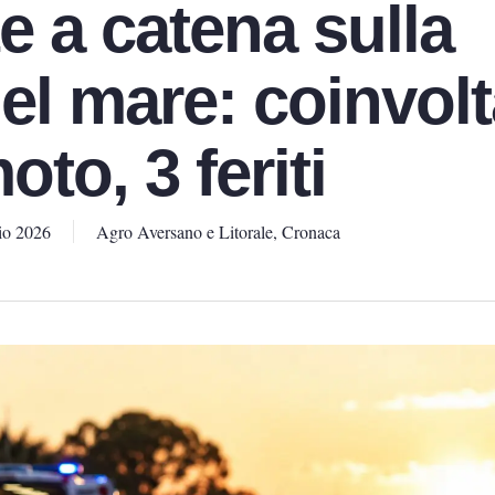
e a catena sulla
el mare: coinvol
to, 3 feriti
io 2026
Agro Aversano e Litorale
,
Cronaca