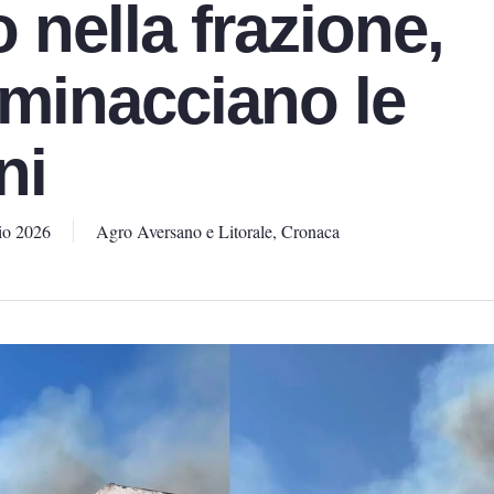
 nella frazione,
minacciano le
ni
io 2026
Agro Aversano e Litorale
,
Cronaca