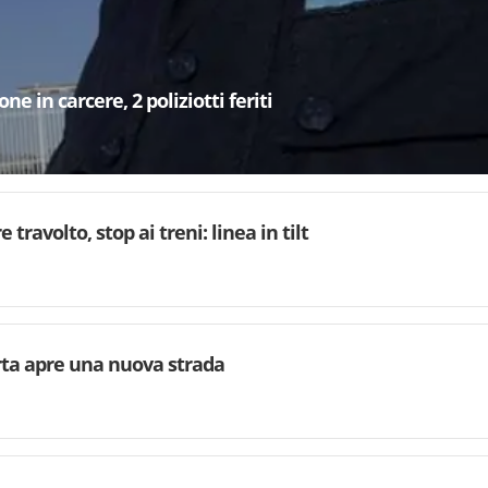
e in carcere, 2 poliziotti feriti
 travolto, stop ai treni: linea in tilt
rta apre una nuova strada