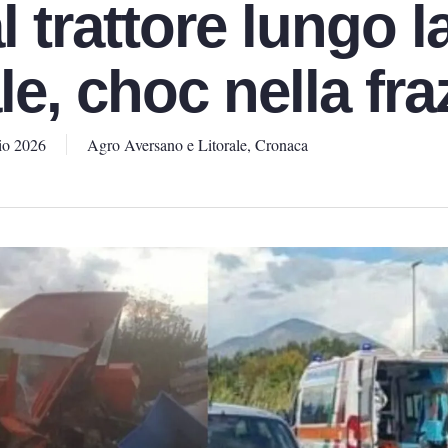
 trattore lungo l
e, choc nella fra
io 2026
Agro Aversano e Litorale
,
Cronaca