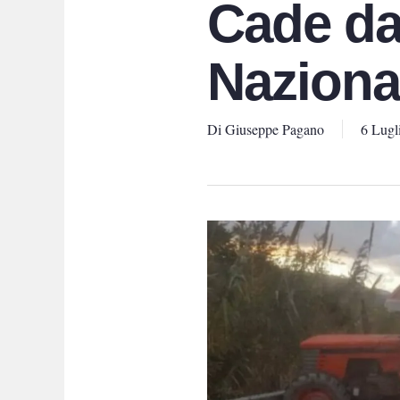
Cade dal
Nazional
Di
Giuseppe Pagano
6 Lugl