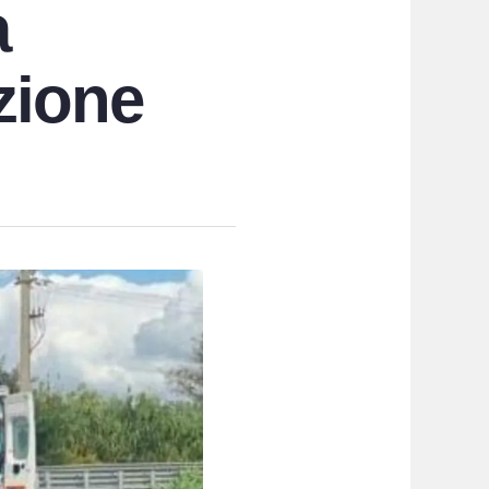
a
zione