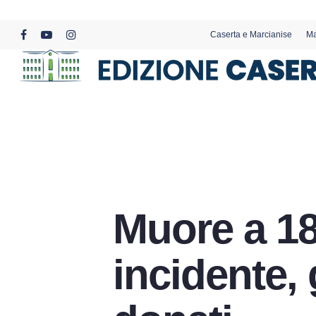
Skip
to
Caserta e Marcianise
Ma
main
facebook
youtube
instagram
content
Muore a 18
incidente,