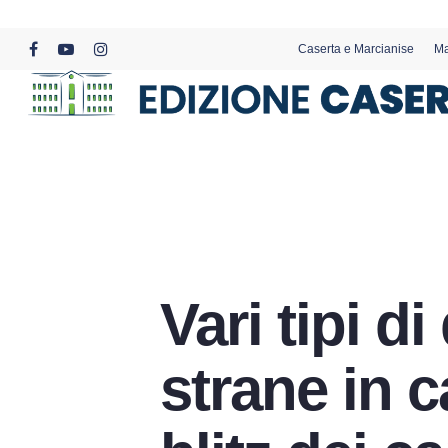
Skip
to
Caserta e Marcianise
Ma
main
facebook
youtube
instagram
content
Vari tipi d
strane in 