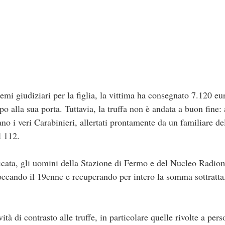
emi giudiziari per la figlia, la vittima ha consegnato 7.120 eur
po alla sua porta. Tuttavia, la truffa non è andata a buon fine:
rano i veri Carabinieri, allertati prontamente da un familiare d
l 112.
ficata, gli uomini della Stazione di Fermo e del Nucleo Radio
occando il 19enne e recuperando per intero la somma sottratta, 
vità di contrasto alle truffe, in particolare quelle rivolte a per