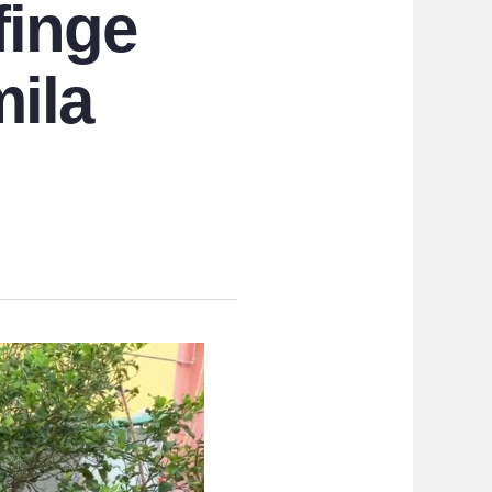
finge
mila