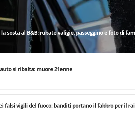
la sosta al B&B: rubate valigie, passeggino e foto di fam
, auto si ribalta: muore 21enne
i falsi vigili del fuoco: banditi portano il fabbro per il ra