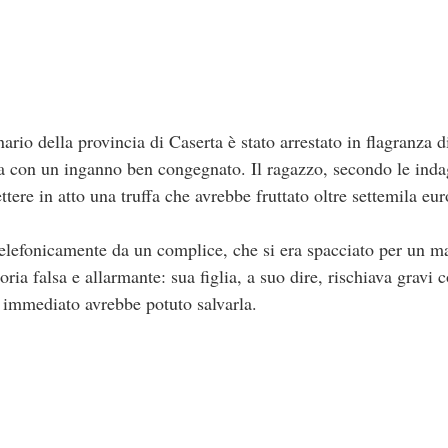
ario della provincia di Caserta è stato arrestato in flagranza 
na con un inganno ben congegnato. Il ragazzo, secondo le indag
tere in atto una truffa che avrebbe fruttato oltre settemila eur
 telefonicamente da un complice, che si era spacciato per un m
ria falsa e allarmante: sua figlia, a suo dire, rischiava gravi
 immediato avrebbe potuto salvarla.