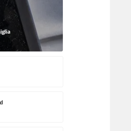
iglia
id