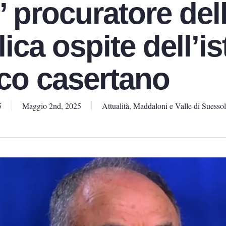
r’ procuratore del
ca ospite dell’is
ico casertano
5
Maggio 2nd, 2025
Attualità
,
Maddaloni e Valle di Suesso