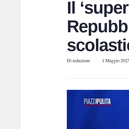
Il ‘supe
Repubbli
scolast
Di
redazione
1 Maggio 202