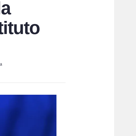
la
tituto
la