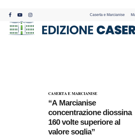
Skip
to
Caserta e Marcianise
Ma
main
facebook
youtube
instagram
content
CASERTA E MARCIANISE
“A Marcianise
concentrazione diossina
160 volte superiore al
valore soglia”