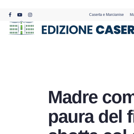
Skip
to
Caserta e Marcianise
Ma
main
facebook
youtube
instagram
content
Madre com
paura del f