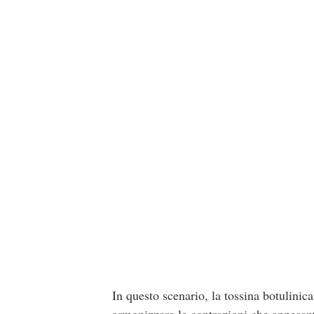
In questo scenario, la tossina botulinic
armonizzare le contrazioni che appesanti