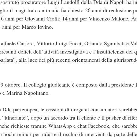
il sostituto procuratore Luigi Landolfi della Dda di Napoli ha
aglio il magistrato antimafia ha chiesto 26 anni di reclusione
16 anni per Giovanni Cioffi; 14 anni per Vincenzo Maione, A
 anni per Marco Iovino.
affaele Carfora, Vittorio Luigi Fucci, Orlando Sgambati e Val
resunti deficit dell’attività investigativa e l’insufficienza del 
arlata”, alla luce dei più recenti orientamenti della giurispru
19 ottobre. Il collegio giudicante è composto dalla presidente 
to e Marina Napolitano.
a Dda partenopea, le cessioni di droga ai consumatori sarebbe
itinerante”, dopo un accordo tra il cliente e il pusher di rife
nche richieste tramite WhatsApp e chat Facebook, che sarebber
pochi minuti per ridurre il rischio di interventi da parte delle