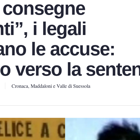
 consegne
ti”, i legali
ano le accuse:
o verso la sente
Cronaca
,
Maddaloni e Valle di Suessola