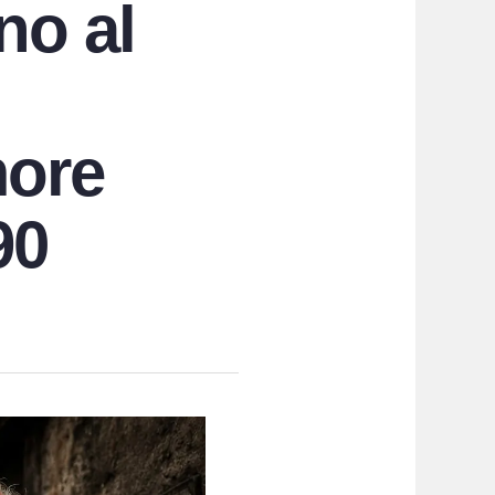
no al
more
90