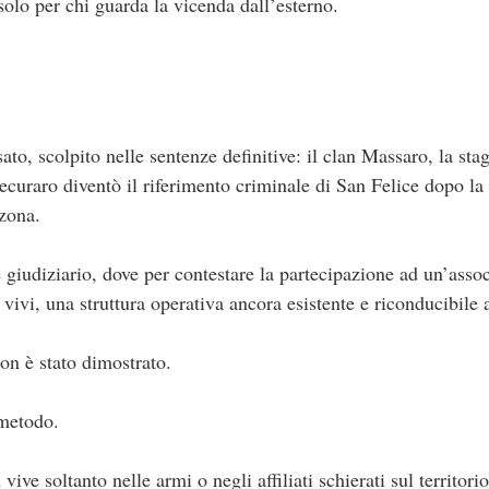
olo per chi guarda la vicenda dall’esterno.
sato, scolpito nelle sentenze definitive: il clan Massaro, la sta
 pecuraro diventò il riferimento criminale di San Felice dopo la
 zona.
te giudiziario, dove per contestare la partecipazione ad un’ass
 vivi, una struttura operativa ancora esistente e riconducibile 
on è stato dimostrato.
 metodo.
ve soltanto nelle armi o negli affiliati schierati sul territori