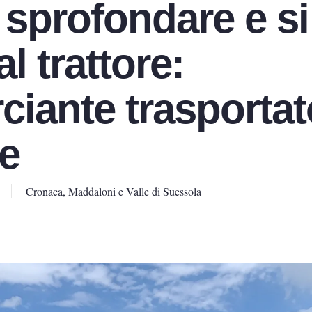
 sprofondare e si
l trattore:
iante trasportat
e
Cronaca
,
Maddaloni e Valle di Suessola