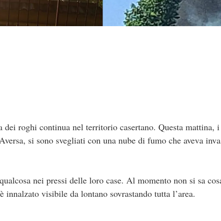
dei roghi continua nel territorio casertano. Questa mattina, i
d’Aversa, si sono svegliati con una nube di fumo che aveva inv
ualcosa nei pressi delle loro case. Al momento non si sa cos
è innalzato visibile da lontano sovrastando tutta l’area.