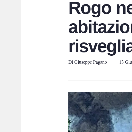
Rogo nei
abitazio
risvegli
Di
Giuseppe Pagano
13 Gi