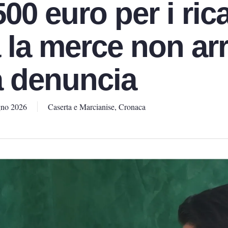
00 euro per i ri
 la merce non arr
a denuncia
gno 2026
Caserta e Marcianise
,
Cronaca