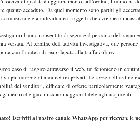
ll’assenza di qualsiasi aggiornamento sull’ordine, l’uomo ha dec
are quanto accaduto. Da quel momento sono partiti gli accertam
e commerciale e a individuare i soggetti che avrebbero incassat
vestigatori hanno consentito di seguire il percorso del pagament
ma versata. Al termine dell’attività investigativa, due persone
ente con l’ipotesi di reato legata alla truffa online.
simo caso di raggiro attraverso il web, un fenomeno in continu
sti su piattaforme di annunci tra privati. Le forze dell’ordine
abilità dei venditori, diffidare di offerte particolarmente vantag
pagamento che garantiscano maggiori tutele agli acquirenti.
ato! Iscriviti al nostro canale WhatsApp per ricevere le n