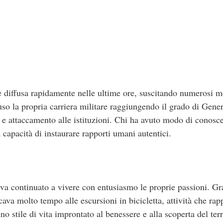
 è diffusa rapidamente nelle ultime ore, suscitando numerosi m
uso la propria carriera militare raggiungendo il grado di Gener
e attaccamento alle istituzioni. Chi ha avuto modo di conoscer
a capacità di instaurare rapporti umani autentici.
veva continuato a vivere con entusiasmo le proprie passioni. G
icava molto tempo alle escursioni in bicicletta, attività che ra
 stile di vita improntato al benessere e alla scoperta del terr