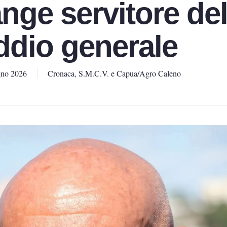
ange servitore del
ddio generale
gno 2026
Cronaca
,
S.M.C.V. e Capua/Agro Caleno