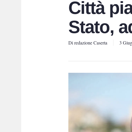
Città pi
Stato, a
Di
redazione Caserta
3 Giu