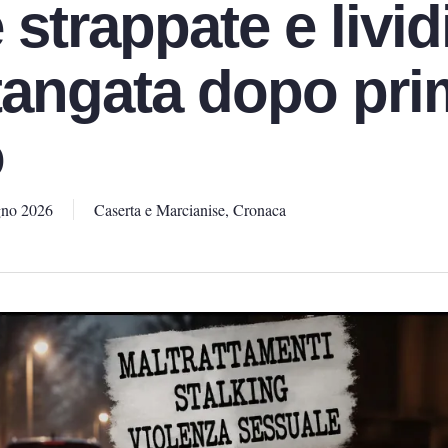
strappate e livid
stangata dopo pr
o
gno 2026
Caserta e Marcianise
,
Cronaca