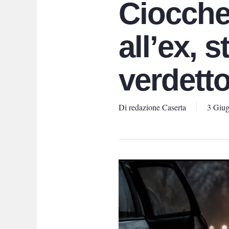
Ciocche 
all’ex, 
verdett
Di
redazione Caserta
3 Giu