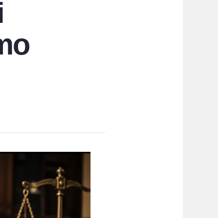
i
imo