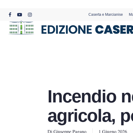
Skip
to
Caserta e Marcianise
Ma
main
facebook
youtube
instagram
content
Incendio n
agricola, 
Di
Giuseppe Pagano
1 Giugno 2026