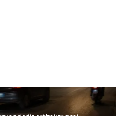
cooter ogni notte, residenti esasperati