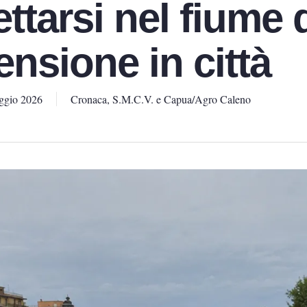
ttarsi nel fiume 
ensione in città
ggio 2026
Cronaca
,
S.M.C.V. e Capua/Agro Caleno