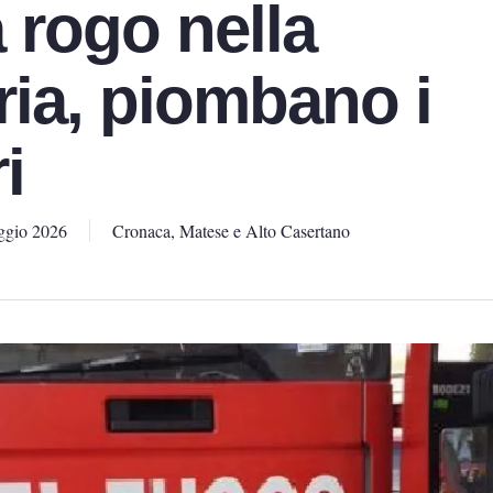
 rogo nella
ria, piombano i
i
ggio 2026
Cronaca
,
Matese e Alto Casertano