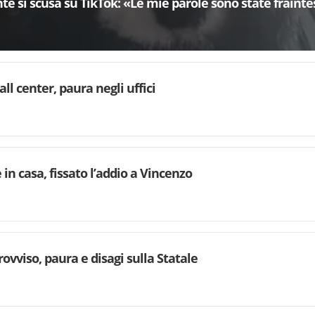
e si scusa su TikTok: «Le mie parole sono state fraint
l center, paura negli uffici
n casa, fissato l’addio a Vincenzo
ovviso, paura e disagi sulla Statale