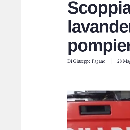
Scoppia
lavande
pompier
Di
Giuseppe Pagano
28 Ma