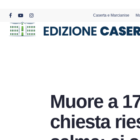
Skip
to
Caserta e Marcianise
Ma
main
facebook
youtube
instagram
content
Muore a 17
chiesta ri