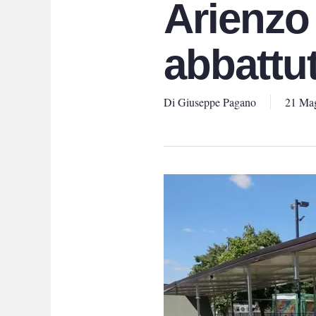
Arienzo 
abbattut
Di
Giuseppe Pagano
21 Ma