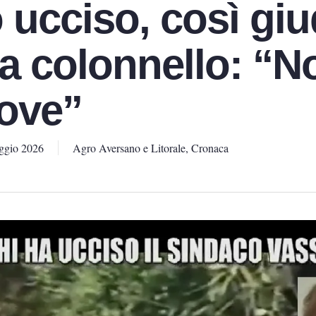
 ucciso, così giu
a colonnello: “No
ove”
ggio 2026
Agro Aversano e Litorale
,
Cronaca