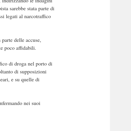
, indirizzando le indagini
sta sarebbe stata parte di
i legati al narcotraffico
n parte delle accuse,
te poco affidabili.
fico di droga nel porto di
oltanto di supposizioni
ari, e su quelle di
onfermando nei suoi