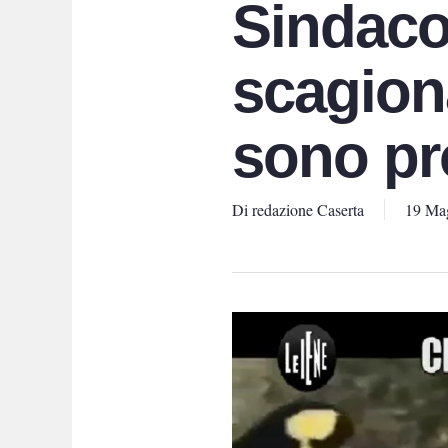
Sindaco
scagion
sono pr
Di
redazione Caserta
19 Ma