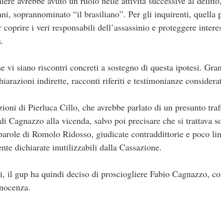
iere avrebbe avuto un ruolo nelle attività successive al delitto
 soprannominato “il brasiliano”. Per gli inquirenti, quella pi
coprire i veri responsabili dell’assassinio e proteggere interess
a.
he vi siano riscontri concreti a sostegno di questa ipotesi. Gra
hiarazioni indirette, racconti riferiti e testimonianze considera
zioni di Pierluca Cillo, che avrebbe parlato di un presunto traf
i Cagnazzo alla vicenda, salvo poi precisare che si trattava s
arole di Romolo Ridosso, giudicate contraddittorie e poco line
te dichiarate inutilizzabili dalla Cassazione.
ni, il gup ha quindi deciso di prosciogliere Fabio Cagnazzo, c
nnocenza.