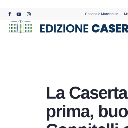
Skip
to
Caserta e Marcianise
Ma
main
facebook
youtube
instagram
content
La Casertan
prima, buo