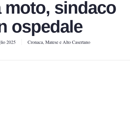
 moto, sindaco
in ospedale
lio 2025
Cronaca
,
Matese e Alto Casertano