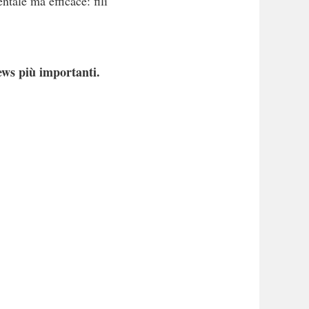
ntale ma efficace: fili
ews più importanti.