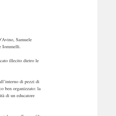
D’Avino, Samuele
e Iommelli.
ato illecito dietro le
ll’interno di pezzi di
co ben organizzato: la
cità di un educatore