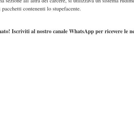
na sezione all’altra del carcere, si utilizzava un sistema rudime
 pacchetti contenenti lo stupefacente.
ato! Iscriviti al nostro canale WhatsApp per ricevere le n