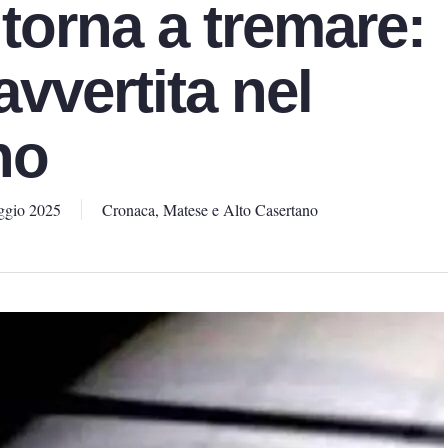
 torna a tremare:
vvertita nel
no
ggio 2025
Cronaca
,
Matese e Alto Casertano