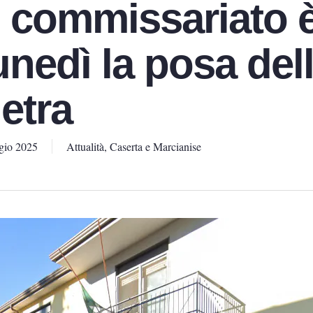
o commissariato 
lunedì la posa del
etra
gio 2025
Attualità
,
Caserta e Marcianise