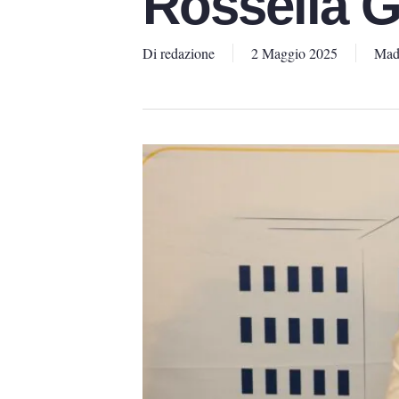
Rossella G
Di
redazione
2 Maggio 2025
Madd