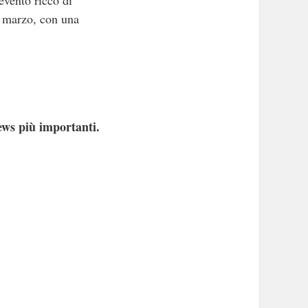
evento ricco di
9 marzo, con una
ews più importanti.