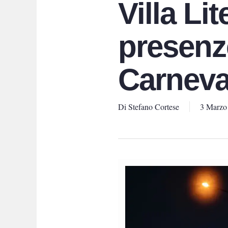
Villa Li
presenze
Carneva
Di
Stefano Cortese
3 Marzo