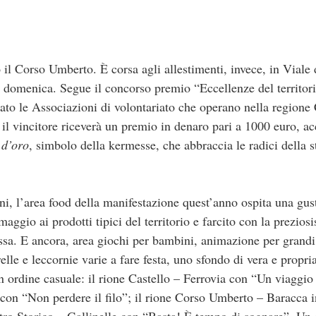
o il Corso Umberto. È corsa agli allestimenti, invece, in Viale 
ma domenica. Segue il concorso premio “Eccellenze del territori
pato le Associazioni di volontariato che operano nella region
e, il vincitore riceverà un premio in denaro pari a 1000 euro, 
 d’oro
, simbolo della kermesse, che abbraccia le radici della st
oni, l’area food della manifestazione quest’anno ospita una gu
gio ai prodotti tipici del territorio e farcito con la prezios
ossa. E ancora, area giochi per bambini, animazione per grandi 
lle e leccornie varie a fare festa, uno sfondo di vera e propria
in ordine casuale: il rione Castello – Ferrovia con “Un viaggi
 con “Non perdere il filo”; il rione Corso Umberto – Baracca