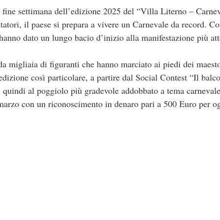
 fine settimana dell’edizione 2025 del “Villa Literno – Carne
tatori, il paese si prepara a vivere un Carnevale da record. Co
 hanno dato un lungo bacio d’inizio alla manifestazione più att
 da migliaia di figuranti che hanno marciato ai piedi dei maesto
zione così particolare, a partire dal Social Contest “Il balco
i, quindi al poggiolo più gradevole addobbato a tema carneval
9 marzo con un riconoscimento in denaro pari a 500 Euro per o