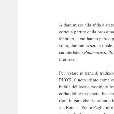
A dare inizio alla sfida è stat
cortei a partire dalla prossi
febbraio, a cui hanno parteci
volta, durante la serata final
caratteristico
Pummarustiello
liternese.
Per restare in tema di tradizi
PUOK, il noto ideato come omag
bufala del locale caseificio I
coriandoli e maschere, bancare
rioni in gara che ricordiamo 
via Roma – Ponte Pagliarelle