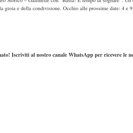
Centro Storico – Gallinelle con “Basta! È tempo di sognare”. Un 
la gioia e della condivisione. Occhio alle prossime date: 4 e 
ato! Iscriviti al nostro canale WhatsApp per ricevere le n