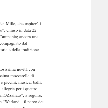
dei Mille, che ospiterà i
o”, chiuso in data 22
e Campania; ancora una
accompagnato dal
oria e della tradizione
stosissima novità con
issima mozzarella di
e piccini, musica, balli,
 allegria per i quattro
o mOZzafiato”; a seguire,
 in “Warland…il parco dei