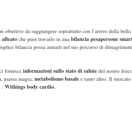
n obiettivo da raggiungere soprattutto con l’arrivo della bella 
alleato
bilancia pesapersone
smar
n
che puoi trovarlo in una
mplice bilancia possa aiutarti nel tuo percorso di dimagriment
informazioni sullo stato di
salute
ci fornisce
del nostro fisico
a
metabolismo basale
, massa magra,
e tanto altro. Il mercato
Withings body cardio.
e :