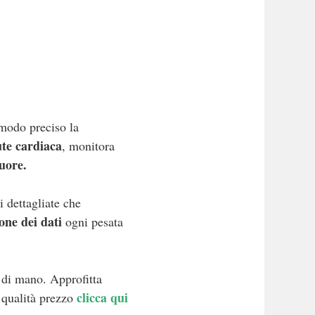
 modo preciso la
ute
cardiaca
, monitora
uore.
 dettagliate che
one dei dati
ogni pesata
 di mano. Approfitta
clicca qui
qualità prezzo