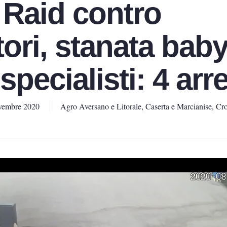
. Raid contro
tori, stanata bab
specialisti: 4 arre
vembre 2020
Agro Aversano e Litorale
,
Caserta e Marcianise
,
Cr