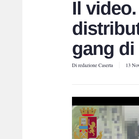
Il video
distribu
gang di 
Di
redazione Caserta
13 No