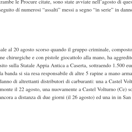
rambe le Procure citate, sono state avviate nell’agosto di que
eguito dí numerosi “assalti” messi a segno “in serie” in danno 
isale al 20 agosto scorso quando il gruppo criminale, composto 
ne chirurgiche e con pistole giocattolo alla mano, ha aggredit
 sito sulla Statale Appia Antica a Caserta, sottraendo 1.500 eu
a banda si sia resa responsabile di altre 5 rapine a mano arm
anno di altrettanti distributori di carburanti: una a Castel Vol
monte il 22 agosto, una nuovamente a Castel Volturno (Ce) so
cora a distanza di due giorni (il 26 agosto) ed una in in Sa