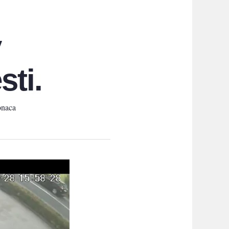
y
sti.
onaca