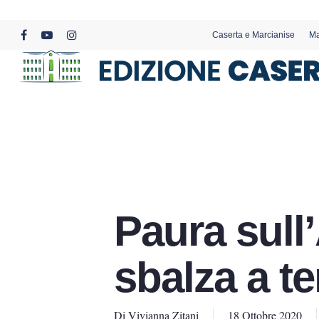
Skip
to
Caserta e Marcianise
Ma
main
facebook
youtube
instagram
content
Paura sull’
sbalza a te
Di
Vivianna Zitani
18 Ottobre 2020