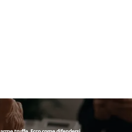
larme truffe. Ecco come difendersi