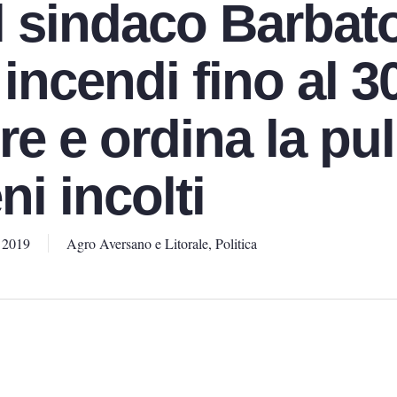
il sindaco Barbat
i incendi fino al 3
e e ordina la pul
ni incolti
 2019
Agro Aversano e Litorale
,
Politica