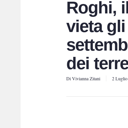
Roghi, 
vieta gl
settembr
dei terre
Di
Vivianna Zitani
2 Luglio