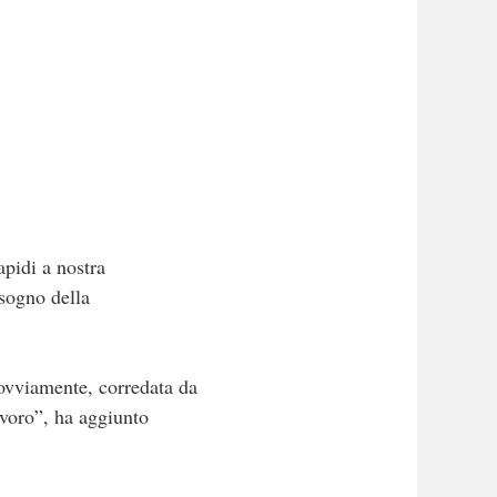
apidi a nostra
isogno della
 ovviamente, corredata da
avoro”, ha aggiunto