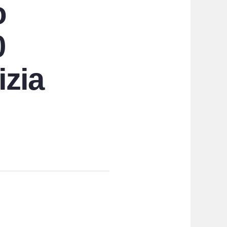
o
0
izia