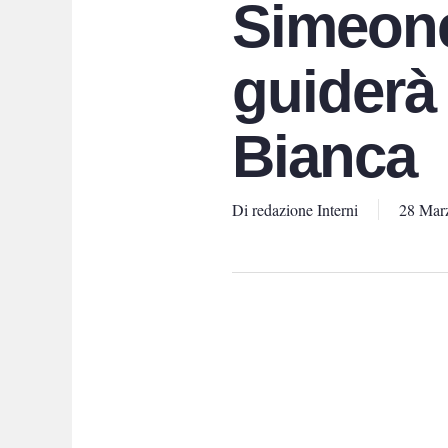
Simeone
guiderà 
Bianca
Di
redazione Interni
28 Mar