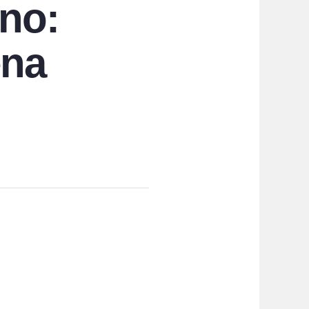
no:
ena