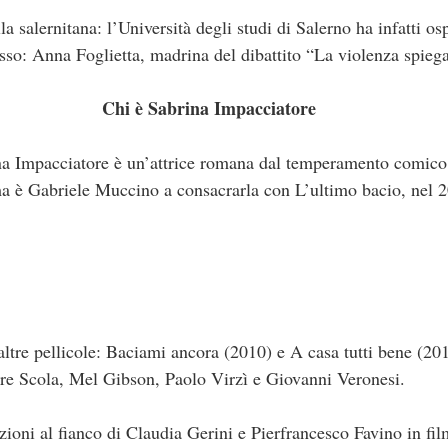
a salernitana: l’Università degli studi di Salerno ha infatti os
esso: Anna Foglietta, madrina del dibattito “La violenza spiega
Chi è Sabrina Impacciatore
ina Impacciatore è un’attrice romana dal temperamento comico
ma è Gabriele Muccino a consacrarla con L’ultimo bacio, nel 
 altre pellicole: Baciami ancora (2010) e A casa tutti bene (20
ore Scola, Mel Gibson, Paolo Virzì e Giovanni Veronesi.
azioni al fianco di Claudia Gerini e Pierfrancesco Favino in fil