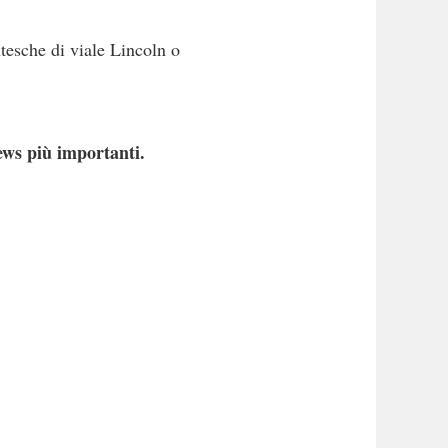
ntesche di viale Lincoln o
ews più importanti.