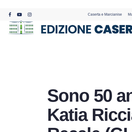
Skip
to
Caserta e Marcianise
Ma
main
facebook
youtube
instagram
content
Sono 50 an
Katia Ricci